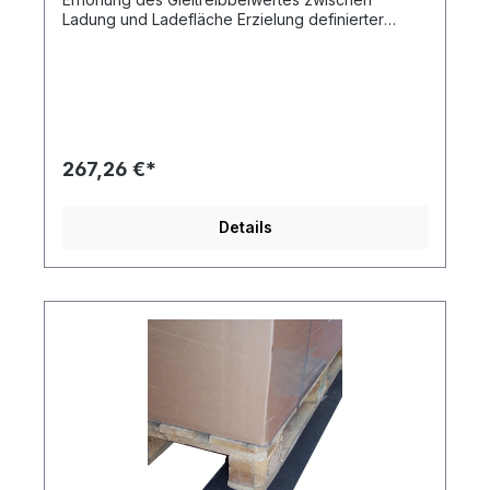
Ladung und Ladefläche Erzielung definierter
Gleitreibbeiwerte die Zeit der Ladungssicherung
wird verringert durch die Reduzierung der
benötigten Zurrmittel Erhöhung der Sicherheit
durch Bildung einer Verformungsmulde Wann
sollten Anti-Rutsch-Matten ausgetauscht werden?
bleibenden Verformungen aufgequollenen oder
ausgebrochenen Stellen Versprödung starker
267,26 €*
Verschmutzung Beschädigung durch agressive
Medien Abmessungen: Breite 1250 mm Länge
8000 mm Stärke des Materials 8 mm
Details