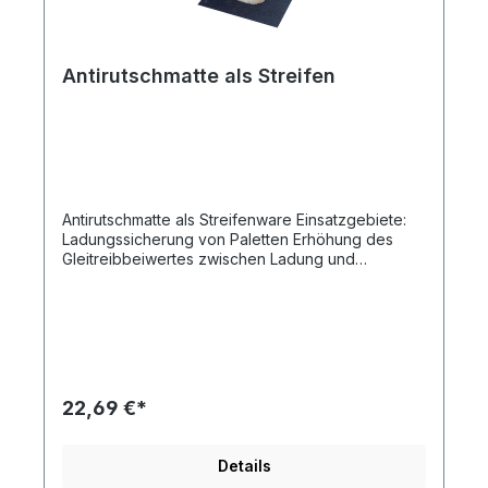
Antirutschmatte als Streifen
Antirutschmatte als Streifenware Einsatzgebiete:
Ladungssicherung von Paletten Erhöhung des
Gleitreibbeiwertes zwischen Ladung und
Ladefläche Erzielung definierter Gleitreibbeiwerte
die Zeit der Ladungssicherung wird verringert
durch die Reduzierung der benötigten Zurrmittel
Erhöhung der Sicherheit durch Bildung einer
Verformungsmulde Wann sollten Anti-Rutsch-
Matten ausgetauscht werden? bei bleibenden
Verformungen bei aufgequollenen oder
22,69 €*
ausgebrochenen Stellen bei Versprödung bei
starker Verschmutzung bei Beschädigung
Abmessungen: Länge 5000 mm Breite 250 mm
Details
Stärke des Material 8 mm