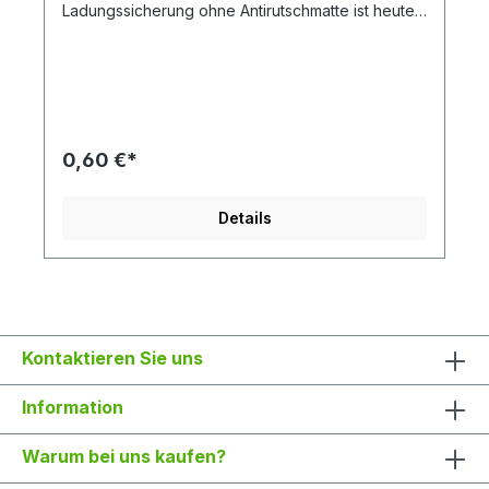
Ladungssicherung ohne Antirutschmatte ist heute
fast nicht mehr wegzudenken. Die Anti-
Rutschmatten bestehen aus einer hochfesten
Verbindung von Gummigranulat. Diese sind für
extreme Dauerelastizität bei gleichzeitig hoher
mechanischer Belastbarkeit ausgelegt. Die
Standard Stärke beträgt bei uns 8 mm.
Einsatzgebiete Erhöhung des Gleitreibbeiwertes
0,60 €*
zwischen Ladung und Ladefläche Erzielung
definierter Gleitreibbeiwerte die Zeit der
Ladungssicherung wird verringert durch die
Details
Reduzierung der benötigten Zurrmittel Erhöhung
der Sicherheit durch Bildung einer
Verformungsmulde Wann sollten Anti-Rutsch-
Matten ausgetauscht werden? bei bleibenden
Verformungen bei aufgequollenen oder
ausgebrochenen Stellen bei Versprödung und
starker Verschmutzung bei Beschädigung durch
Kontaktieren Sie uns
agressive Medien (Löösungsmittel etc.)
Abmessungen der Pads: 200 x 100 mm 8 mm
Stärke
Information
Warum bei uns kaufen?