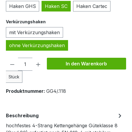
Haken GHS
Haken SC
Haken Cartec
auswählen
Verkürzungshaken
mit Verkürzungshaken
ohne Verkürzungshaken
Produkt Anzahl: Gib den gewünschten We
In den Warenkorb
Stück
Produktnummer:
GG4/.118
Beschreibung
hochfestes 4-Strang Kettengehänge Güteklasse 8