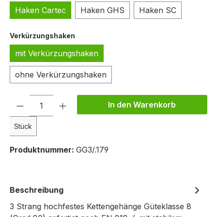
Haken Cartec
Haken GHS
Haken SC
auswählen
Verkürzungshaken
mit Verkürzungshaken
ohne Verkürzungshaken
Produkt Anzahl: Gib den gewünschten We
In den Warenkorb
Stück
Produktnummer:
GG3/.179
Beschreibung
3 Strang hochfestes Kettengehänge Güteklasse 8