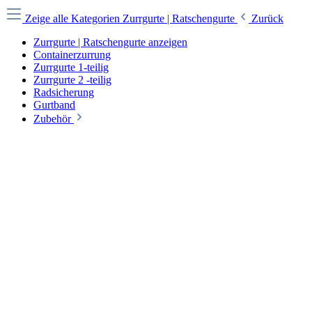
Zeige alle Kategorien
Zurrgurte | Ratschengurte
Zurück
Zurrgurte | Ratschengurte anzeigen
Containerzurrung
Zurrgurte 1-teilig
Zurrgurte 2 -teilig
Radsicherung
Gurtband
Zubehör